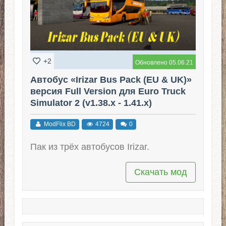
+2
Обновлено 05.06.21
Автобус «Irizar Bus Pack (EU & UK)»
версия Full Version для Euro Truck
Simulator 2 (v1.38.x - 1.41.x)
ModFlix BD
4724
0
Пак из трёх автобусов Irizar.
Скачать мод