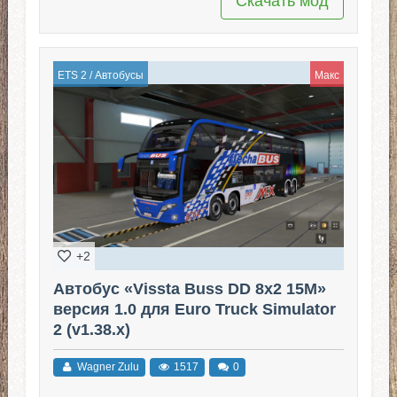
Скачать мод
ETS 2
/
Автобусы
Макс
+2
Автобус «Vissta Buss DD 8x2 15M»
версия 1.0 для Euro Truck Simulator
2 (v1.38.x)
Wagner Zulu
1517
0