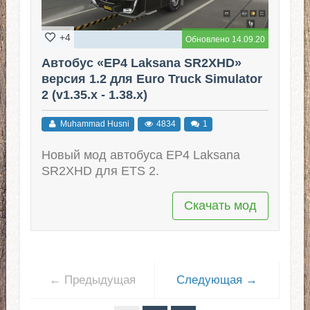
+4
Обновлено 14.09.20
Автобус «EP4 Laksana SR2XHD»
версия 1.2 для Euro Truck Simulator
2 (v1.35.x - 1.38.x)
Muhammad Husni
4834
1
Новый мод автобуса EP4 Laksana
SR2XHD для ETS 2.
Скачать мод
← Предыдущая
Следующая →