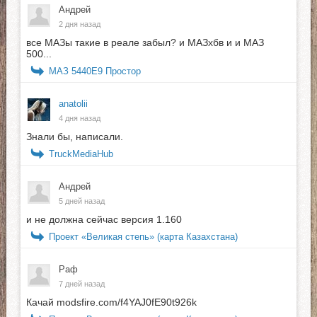
Андрей
2 дня назад
все МАЗы такие в реале забыл? и МАЗхбв и и МАЗ
500...
МАЗ 5440E9 Простор
anatolii
4 дня назад
Знали бы, написали.
TruckMediaHub
Андрей
5 дней назад
и не должна сейчас версия 1.160
Проект «Великая степь» (карта Казахстана)
Раф
7 дней назад
Качай modsfire.com/f4YAJ0fE90t926k