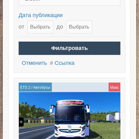
Дата публикации
от
до
Отменить
#
Ссылка
ETS 2
/
Автобусы
Макс