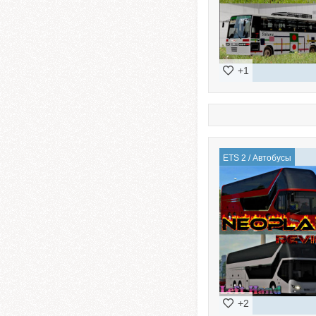
+1
ETS 2
/
Автобусы
+2