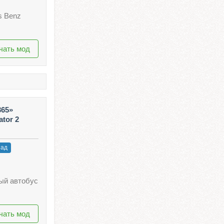
s Benz
чать мод
365»
ator 2
зад
ый автобус
чать мод