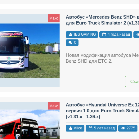
Автобус «Mercedes Benz SHD» в
Макс
для Euro Truck Simulator 2 (v1.31.
IBS GAMING
4 года назад
0
Новая модификация автобуса Me
Benz SHD для ЕТС 2.
Ска
Автобус «Hyundai Universe Ex 1
Макс
версия 1.0 для Euro Truck Simul
(v1.31.x - 1.36.x)
Alice
5 лет назад
2775