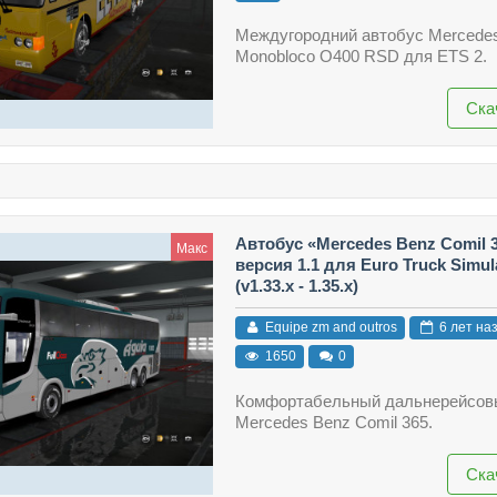
Междугородний автобус Mercede
Monobloco O400 RSD для ETS 2.
Ска
Автобус «Mercedes Benz Comil 
Макс
версия 1.1 для Euro Truck Simul
(v1.33.x - 1.35.x)
Equipe zm and outros
6 лет на
1650
0
Комфортабельный дальнерейсов
Mercedes Benz Comil 365.
Ска