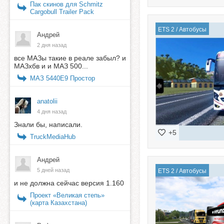
Пак скинов для Schmitz
Cargobull Trailer Pack
ETS 2
/
Автобусы
Андрей
2 дня назад
все МАЗы такие в реале забыл? и
МАЗхбв и и МАЗ 500...
МАЗ 5440E9 Простор
anatolii
4 дня назад
Знали бы, написали.
+5
TruckMediaHub
Андрей
5 дней назад
ETS 2
/
Автобусы
и не должна сейчас версия 1.160
Проект «Великая степь»
(карта Казахстана)