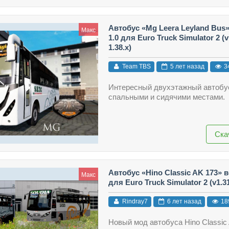
Автобус «Mg Leera Leyland Bus
Макс
1.0 для Euro Truck Simulator 2 (v1
1.38.x)
Team TBS
5 лет назад
3
Интересный двухэтажный автобу
спальными и сидячими местами.
Ска
Автобус «Hino Classic AK 173» в
Макс
для Euro Truck Simulator 2 (v1.31.
Rindray7
6 лет назад
18
Новый мод автобуса Hino Classic