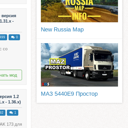
» версия
.31.x -
New Russia Map
499
0
с со
чать мод
МАЗ 5440E9 Простор
ерсия 1.2
x - 1.36.x)
92
1
 AK 173 для