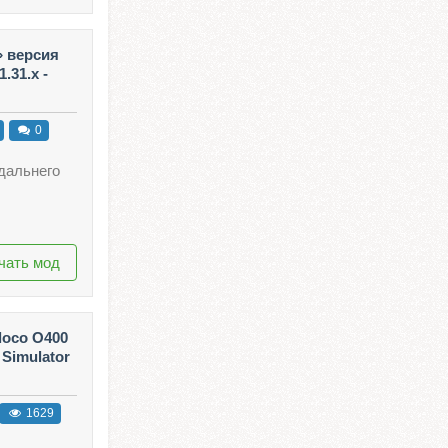
» версия
.31.x -
0
дальнего
чать мод
loco O400
 Simulator
1629