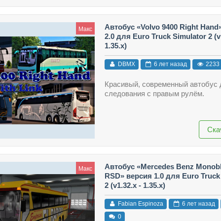
Автобус «Volvo 9400 Right Hand
Макс
2.0 для Euro Truck Simulator 2 (v1
1.35.x)
DBMX
6 лет назад
2233
Красивый, современный автобус 
следования с правым рулём.
Ска
Автобус «Mercedes Benz Monob
Макс
RSD» версия 1.0 для Euro Truck
2 (v1.32.x - 1.35.x)
Fabian Espinoza
6 лет назад
0