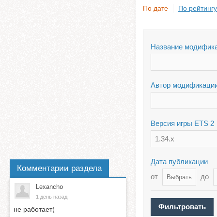
По дате
По рейтингу
Название модифик
Автор модификаци
Версия игры ETS 2
1.34.x
Дата публикации
Комментарии раздела
от
до
Lexancho
1 день назад
не работает(