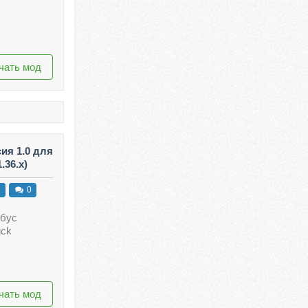
чать мод
сия 1.0 для
.36.x)
2
0
обус
uck
чать мод