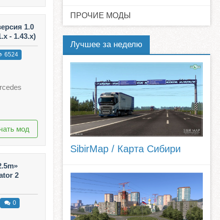
ПРОЧИЕ МОДЫ
ерсия 1.0
x - 1.43.x)
Лучшее за неделю
6524
rcedes
чать мод
SibirMap / Карта Сибири
2.5m»
ator 2
0