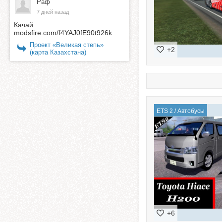
Раф
7 дней назад
Качай
modsfire.com/f4YAJ0fE90t926k
Проект «Великая степь»
+2
(карта Казахстана)
ETS 2
/
Автобусы
+6