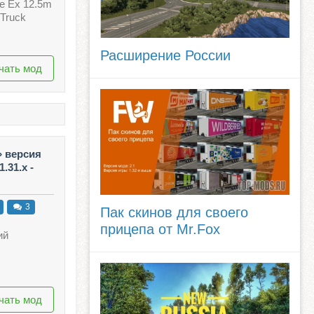
e Ex 12.5m
Truck
Расширение России
чать мод
» версия
.31.x -
3
Пак скинов для своего
прицепа от Mr.Fox
ий
чать мод