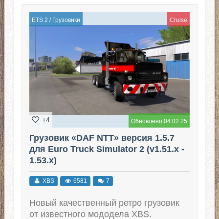
ETS 2
/
Грузовики
Cruise
+4
Обновлено 04.02.25
Грузовик «DAF NTT» версия 1.5.7
для Euro Truck Simulator 2 (v1.51.x -
1.53.x)
XBS
6581
7
Новый качественный ретро грузовик
от известного мододела XBS.