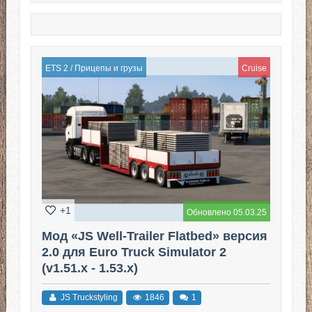
ETS 2
/
Прицепы и грузы
Cruise
+1
Обновлено 05.03.25
Мод «JS Well-Trailer Flatbed» версия
2.0 для Euro Truck Simulator 2
(v1.51.x - 1.53.x)
JS Truckstyling
1846
1