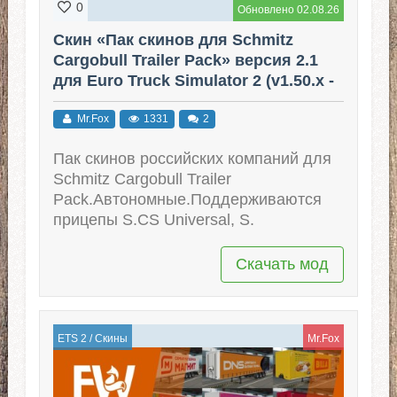
0
Обновлено 02.08.26
Скин «Пак скинов для Schmitz
Cargobull Trailer Pack» версия 2.1
для Euro Truck Simulator 2 (v1.50.x -
1.60.x)
Mr.Fox
1331
2
Пак скинов российских компаний для
Schmitz Cargobull Trailer
Pack.Автономные.Поддерживаются
прицепы S.CS Universal, S.
Скачать мод
ETS 2
/
Скины
Mr.Fox