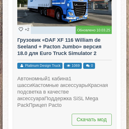
+2
Обновлено 10.03.25
Грузовик «DAF XF 116 William de
Seeland + Pacton Jumbo» версия
18.0 для Euro Truck Simulator 2
(v1.52.x - 1.53.x)
Platinum Design Truck
1069
0
Автономный1 кабина1
шассиКастомные аксессуарыКрасная
подсветка в качестве
аксессуараПоддержка SiSL Mega
PackПрицеп Pacto
Скачать мод