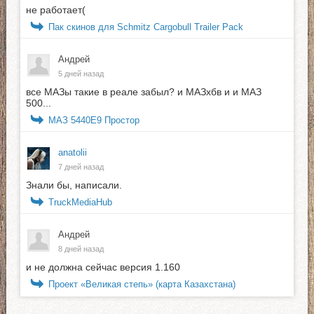
не работает(
Пак скинов для Schmitz Cargobull Trailer Pack
Андрей
5 дней назад
все МАЗы такие в реале забыл? и МАЗхбв и и МАЗ
500...
МАЗ 5440E9 Простор
anatolii
7 дней назад
Знали бы, написали.
TruckMediaHub
Андрей
8 дней назад
и не должна сейчас версия 1.160
Проект «Великая степь» (карта Казахстана)