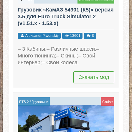
Грузовик «КамАЗ 54901 (К5)» версия
3.5 для Euro Truck Simulator 2
(v1.51.x - 1.53.x)
Aleksandr Piwonskiy
13601
8
– 3 Кабины;– Различные шасси;–
Много тюнинга;– Скины;– Свой
интерьер;– Свои колеса.
Скачать мод
ETS 2
/
Грузовики
Cruise