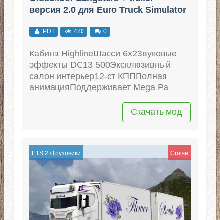
версия 2.0 для Euro Truck Simulator
2 (v1.51.x - 1.53.x)
PDT
480
0
Кабина HighlineШасси 6x2Звуковые
эффекты DC13 500Эксклюзивный
салон интерьер12-ст КПППолная
анимацияПоддерживает Mega Pa
Скачать мод
ETS 2
/
Грузовики
Cruise