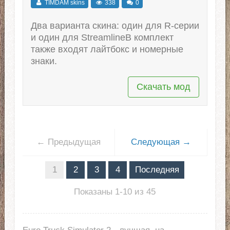
TIMDAM skins
338
0
Два варианта скина: один для R-серии
и один для StreamlineВ комплект
также входят лайтбокс и номерные
знаки.
Скачать мод
← Предыдущая
Следующая →
1
2
3
4
Последняя
Показаны 1-10 из 45