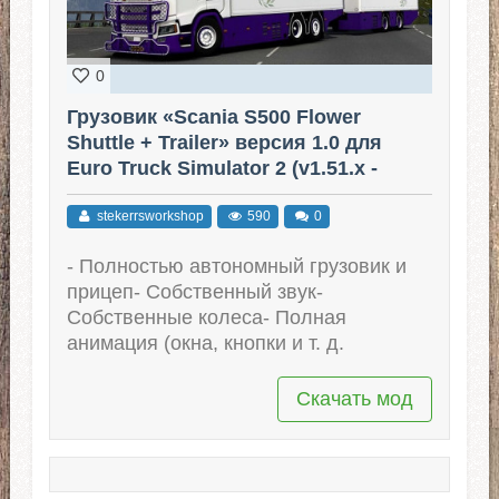
0
Грузовик «Scania S500 Flower
Shuttle + Trailer» версия 1.0 для
Euro Truck Simulator 2 (v1.51.x -
1.53.x)
stekerrsworkshop
590
0
- Полностью автономный грузовик и
прицеп- Собственный звук-
Собственные колеса- Полная
анимация (окна, кнопки и т. д.
Скачать мод