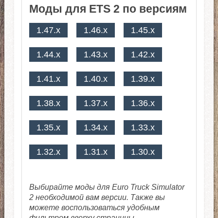
Моды для ETS 2 по версиям
1.47.x
1.46.x
1.45.x
1.44.x
1.43.x
1.42.x
1.41.x
1.40.x
1.39.x
1.38.x
1.37.x
1.36.x
1.35.x
1.34.x
1.33.x
1.32.x
1.31.x
1.30.x
Выбирайте моды для Euro Truck Simulator
2 необходимой вам версии. Также вы
можете воспользоваться удобным
фильтром вверху страницы.