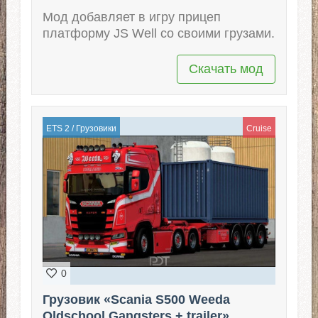
Мод добавляет в игру прицеп
платформу JS Well со своими грузами.
Скачать мод
ETS 2
/
Грузовики
Cruise
0
Грузовик «Scania S500 Weeda
Oldschool Gangsters + trailer»