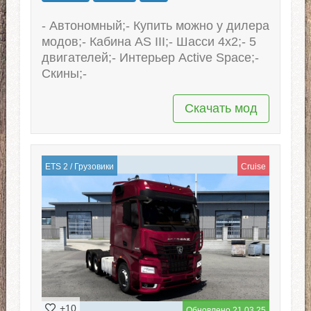
- Автономный;- Купить можно у дилера
модов;- Кабина AS III;- Шасси 4x2;- 5
двигателей;- Интерьер Active Space;-
Скины;-
Скачать мод
ETS 2
/
Грузовики
Cruise
+10
Обновлено 21.03.25