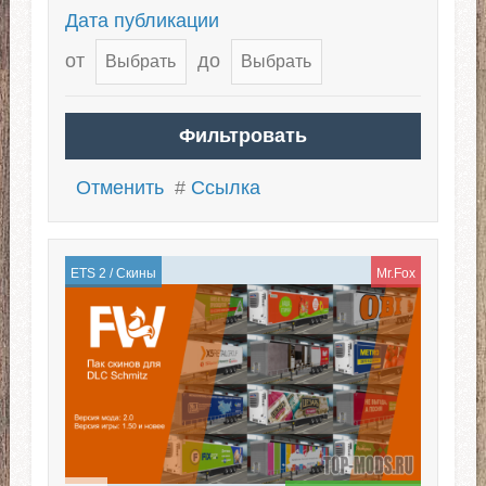
Дата публикации
от
до
Отменить
#
Ссылка
ETS 2
/
Скины
Mr.Fox