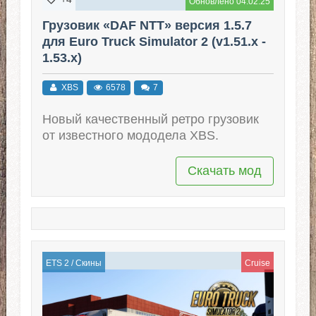
Обновлено 04.02.25
Грузовик «DAF NTT» версия 1.5.7
для Euro Truck Simulator 2 (v1.51.x -
1.53.x)
XBS
6578
7
Новый качественный ретро грузовик
от известного мододела XBS.
Скачать мод
ETS 2
/
Скины
Cruise