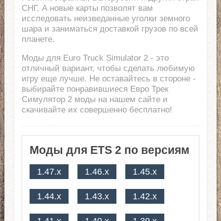
СНГ. А новые карты позволят вам
исследовать неизведанные уголки земного
шара и заниматься доставкой грузов по всей
планете.
Моды для Euro Truck Simulator 2 - это
отличный вариант, чтобы сделать любимую
игру еще лучше. Не оставайтесь в стороне -
выбирайте понравившиеся Евро Трек
Симулятор 2 моды на нашем сайте и
скачивайте их совершенно бесплатно!
Моды для ETS 2 по версиям
1.47.x
1.46.x
1.45.x
1.44.x
1.43.x
1.42.x
1.41.x
1.40.x
1.39.x