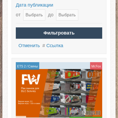
Дата публикации
от
до
Отменить
#
Ссылка
ETS 2
/
Скины
Mr.Fox