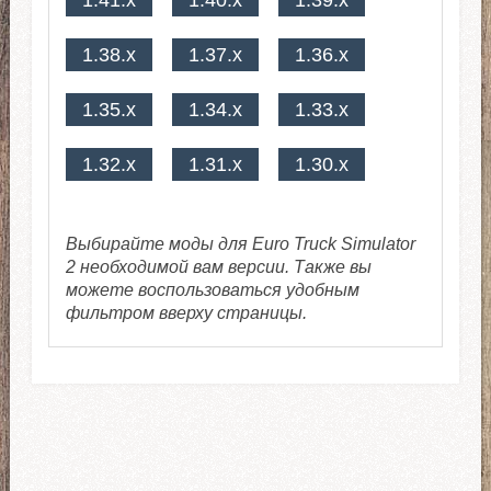
1.38.x
1.37.x
1.36.x
1.35.x
1.34.x
1.33.x
1.32.x
1.31.x
1.30.x
Выбирайте моды для Euro Truck Simulator
2 необходимой вам версии. Также вы
можете воспользоваться удобным
фильтром вверху страницы.