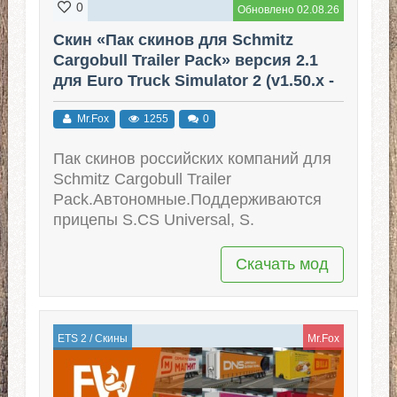
0
Обновлено 02.08.26
Скин «Пак скинов для Schmitz
Cargobull Trailer Pack» версия 2.1
для Euro Truck Simulator 2 (v1.50.x -
1.60.x)
Mr.Fox
1255
0
Пак скинов российских компаний для
Schmitz Cargobull Trailer
Pack.Автономные.Поддерживаются
прицепы S.CS Universal, S.
Скачать мод
ETS 2
/
Скины
Mr.Fox