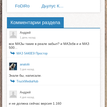
FoDiRo
Дьулус Катанов
Комментарии раздела
Андрей
1 день назад
все МАЗы такие в реале забыл? и МАЗхбв и и МАЗ
500...
МАЗ 5440E9 Простор
anatolii
3 дня назад
Знали бы, написали.
TruckMediaHub
Андрей
4 дня назад
и не должна сейчас версия 1.160