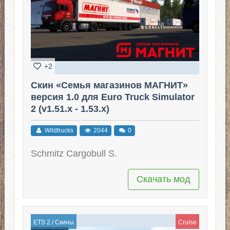
+2
Скин «Семья магазинов МАГНИТ»
версия 1.0 для Euro Truck Simulator
2 (v1.51.x - 1.53.x)
Wildtrucks
2044
0
Schmitz Cargobull S.
Скачать мод
ETS 2
/
Скины
Cruise