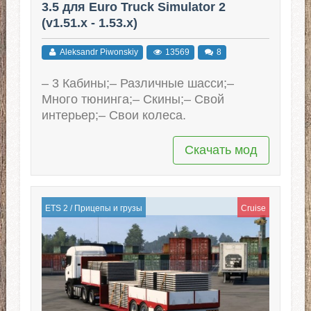
3.5 для Euro Truck Simulator 2
(v1.51.x - 1.53.x)
Aleksandr Piwonskiy
13569
8
– 3 Кабины;– Различные шасси;–
Много тюнинга;– Скины;– Свой
интерьер;– Свои колеса.
Скачать мод
ETS 2
/
Прицепы и грузы
Cruise