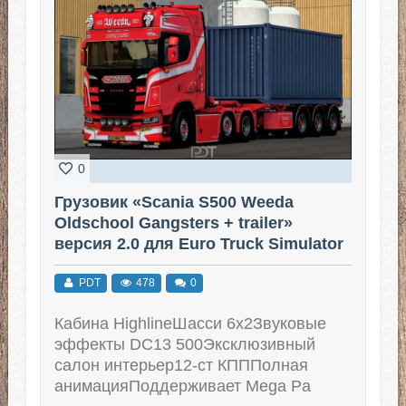
0
Грузовик «Scania S500 Weeda
Oldschool Gangsters + trailer»
версия 2.0 для Euro Truck Simulator
2 (v1.51.x - 1.53.x)
PDT
478
0
Кабина HighlineШасси 6x2Звуковые
эффекты DC13 500Эксклюзивный
салон интерьер12-ст КПППолная
анимацияПоддерживает Mega Pa