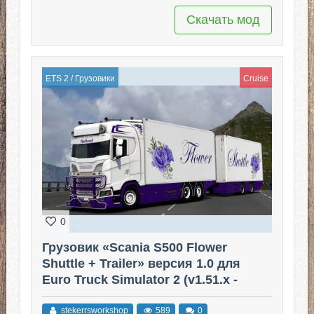
Скачать мод
ETS 2
/
Грузовики
Cruise
0
Грузовик «Scania S500 Flower
Shuttle + Trailer» версия 1.0 для
Euro Truck Simulator 2 (v1.51.x -
1.53.x)
stekerrsworkshop
589
0