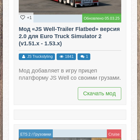
+1
Обновлено 05.03.25
Мод «JS Well-Trailer Flatbed» версия
2.0 для Euro Truck Simulator 2
(v1.51.x - 1.53.x)
JS Truckstyling
1841
1
Мод добавляет в игру прицеп
платформу JS Well со своими грузами.
Скачать мод
ETS 2
/
Грузовики
Cruise