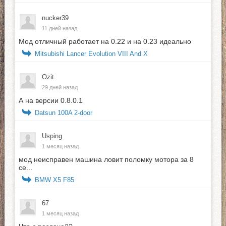
nucker39
11 дней назад
Мод отличный работает на 0.22 и на 0.23 идеально
Mitsubishi Lancer Evolution VIII And X
Ozit
29 дней назад
А на версии 0.8.0.1
Datsun 100A 2-door
Usping
1 месяц назад
мод неисправен машина ловит поломку мотора за 8
се...
BMW X5 F85
67
1 месяц назад