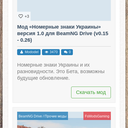
+3
Мод «Номерные знаки Украины»
версия 1.0 для BeamNG Drive (v0.15
- 0.26)
Mododel
3470
0
Номерные знаки Украины и их
разновидности. Это Бета, возможны
будущие обновление.
Скачать мод
BeamNG Drive
/
Прочие моды
FsModsGaming