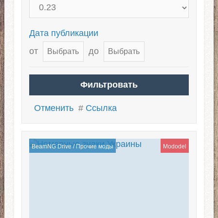
Дата публикации
от
до
Отменить
#
Ссылка
BeamNG Drive
/
Прочие моды
Mododel