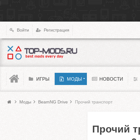
|
X4: Foundations
Transport Fever 2
XCOM: Chimera Squad
Войти
Регистрация
Cyberpunk 2077
Teardown
Melon Playground
ИГРЫ
МОДЫ
НОВОСТИ
Моды BeamNG Drive
Barotrauma
Моды
BeamNG Drive
Прочий транспорт
Прочий т