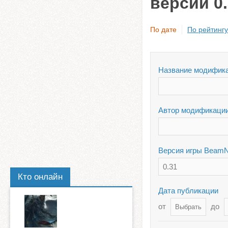
версии 0
По дате
По рейтингу
Название модифик
Автор модификаци
Версия игры BeamN
0.31
Кто онлайн
Дата публикации
от
до