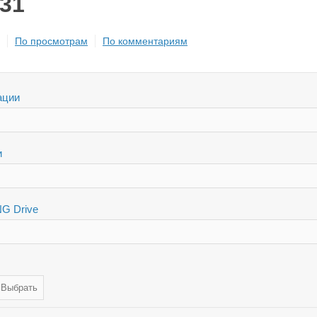
.31
По просмотрам
По комментариям
ации
и
G Drive