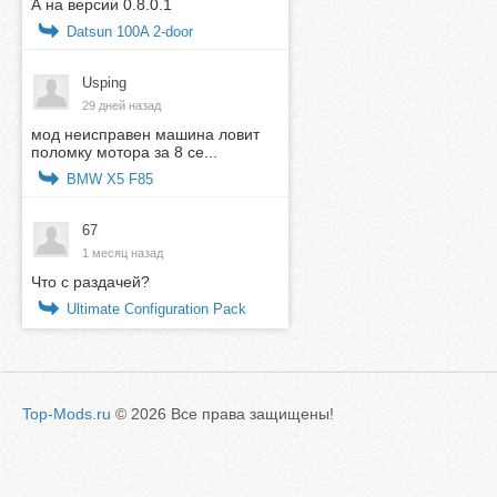
А на версии 0.8.0.1
Datsun 100A 2-door
Usping
29 дней назад
мод неисправен машина ловит
поломку мотора за 8 се...
BMW X5 F85
67
1 месяц назад
Что с раздачей?
Ultimate Configuration Pack
Top-Mods.ru
© 2026 Все права защищены!