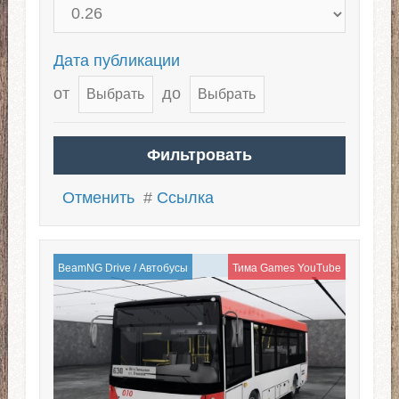
Дата публикации
от
до
Отменить
#
Ссылка
BeamNG Drive
/
Автобусы
Тима Games YouTube