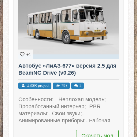
+1
Автобус «ЛиАЗ-677» версия 2.5 для
BeamNG Drive (v0.26)
USSR project
797
2
Особенности: - Неплохая модель;-
Проработанный интерьер;- PBR
материалы;- Свои звуки;-
Анимированные приборы;- Рабочая
Скачать мод