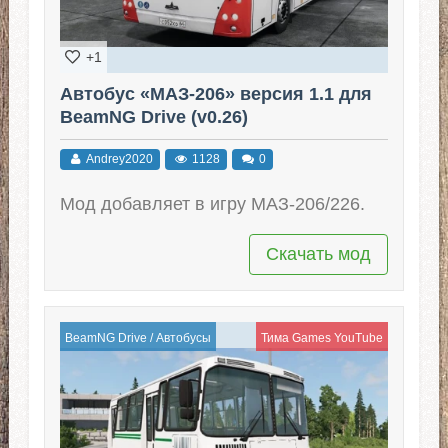
+1
Автобус «МАЗ-206» версия 1.1 для
BeamNG Drive (v0.26)
Andrey2020
1128
0
Мод добавляет в игру МАЗ-206/226.
Скачать мод
BeamNG Drive
/
Автобусы
Тима Games YouTube