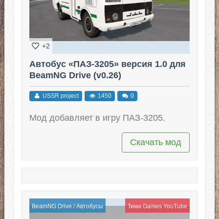
+2
Автобус «ПАЗ-3205» версия 1.0 для
BeamNG Drive (v0.26)
USSR project
1450
0
Мод добавляет в игру ПАЗ-3205.
Скачать мод
BeamNG Drive
/
Автобусы
Тима Games YouTube