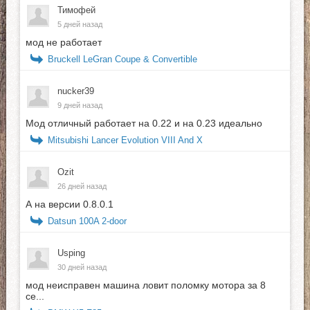
Тимофей
5 дней назад
мод не работает
Bruckell LeGran Coupe & Convertible
nucker39
9 дней назад
Мод отличный работает на 0.22 и на 0.23 идеально
Mitsubishi Lancer Evolution VIII And X
Ozit
26 дней назад
А на версии 0.8.0.1
Datsun 100A 2-door
Usping
30 дней назад
мод неисправен машина ловит поломку мотора за 8
се...