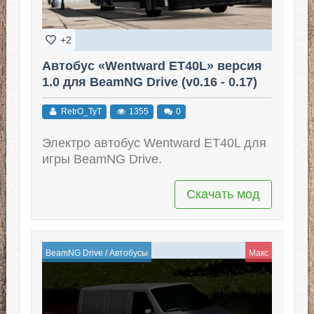
+2
Автобус «Wentward ET40L» версия
1.0 для BeamNG Drive (v0.16 - 0.17)
RetrO_TyT
1355
0
Электро автобус Wentward ET40L для
игры BeamNG Drive.
Скачать мод
BeamNG Drive
/
Автобусы
Макс