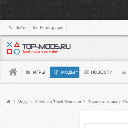
|
X4: Foundations
Transport Fever 2
XCOM: Chimera Squad
Войти
Регистрация
Cyberpunk 2077
Teardown
Melon Playground
ИГРЫ
МОДЫ
НОВОСТИ
Моды American Truck Simulator
Barotrauma
Моды
American Truck Simulator
Звуковые моды
Ru