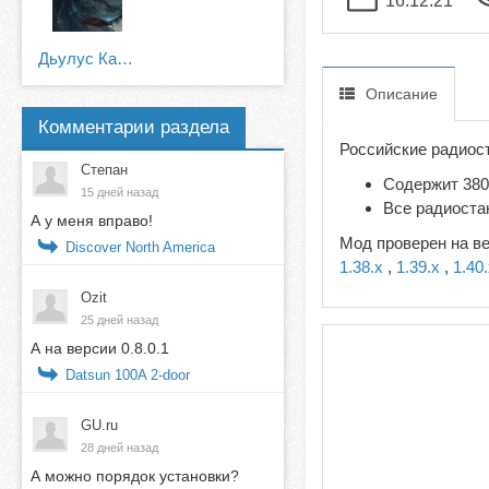
16.12.21
Дьулус Катанов
Описание
Комментарии раздела
Российские радиос
Степан
Содержит 380
15 дней назад
Все радиоста
А у меня вправо!
Мод проверен на в
Discover North America
1.38.x
,
1.39.x
,
1.40
Ozit
25 дней назад
А на версии 0.8.0.1
Datsun 100A 2-door
GU.ru
28 дней назад
А можно порядок установки?