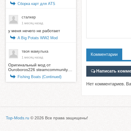
Сборка карт для ATS
сталкер
1 месяц назад
у меня нечего не работает
A Big Potats WW2 Mod
твоя мамулька
Комментарии
1 месяц назад
Оригинальный мод от
Ouroboros226 steamcommunity....
Написать комм
Fishing Boats (Continued)
Нет комментариев. В
Top-Mods.ru
© 2026 Все права защищены!