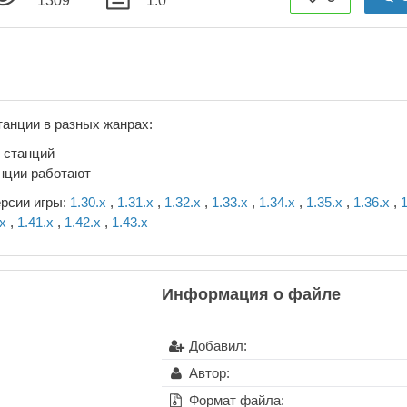
1309
1.0
танции в разных жанрах:
 станций
нции работают
ерсии игры:
1.30.x
,
1.31.x
,
1.32.x
,
1.33.x
,
1.34.x
,
1.35.x
,
1.36.x
,
1
.x
,
1.41.x
,
1.42.x
,
1.43.x
Информация о файле
Добавил:
Автор:
Формат файла: