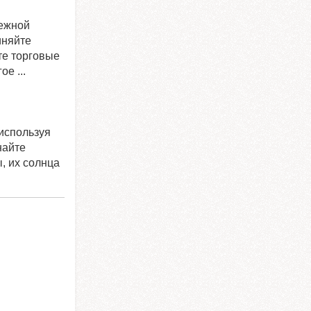
дежной
иняйте
те торговые
е ...
используя
найте
, их солнца