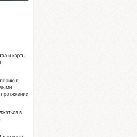
тва и карты
й
мперию в
овыми
а протяжении
олжаться в
е