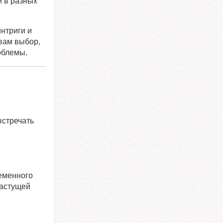
й в разных
нтриги и
вам выбор,
облемы.
встречать
еменного
растущей