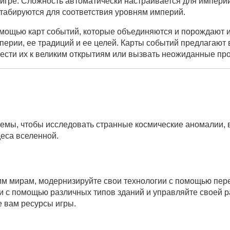
 игре. Сложность автоматически настраивается для импери
табируются для соответствия уровням империй.
мощью карт событий, которые объединяются и порождают и
перии, ее традиций и ее целей. Карты событий предлагают 
ести их к великим открытиям или вызвать неожиданные пр
емы, чтобы исследовать странные космические аномалии, 
деса вселенной.
им мирам, модернизируйте свои технологии с помощью пер
ии с помощью различных типов зданий и управляйте своей 
 вам ресурсы игры.