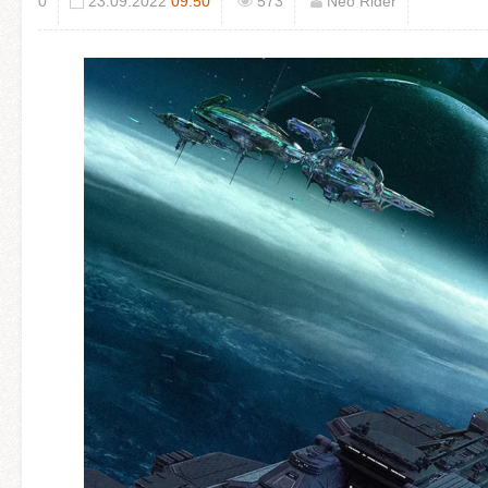
0
23.09.2022
09:50
573
Neo Rider