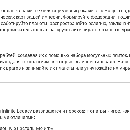
инопланетянами, не являющимися игроками, с помощью на
тических карт вашей империи. Формируйте федерации, подч
 саботируйте планеты, распространяйте религию, заключай
топримечательностью, раскручивайте пиратов и многое друго
ораблей, создавая их с помощью набора модульных плиток, 
лагодаря технологиям, в которые вы инвестировали. Начи
 врагов и занимайте их планеты или уничтожайте их миры
 Infinite Legacy развиваются и переходят от игры к игре, как
выми отличиями:
ционную настольную игру.