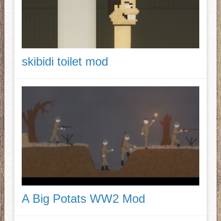
skibidi toilet mod
A Big Potats WW2 Mod