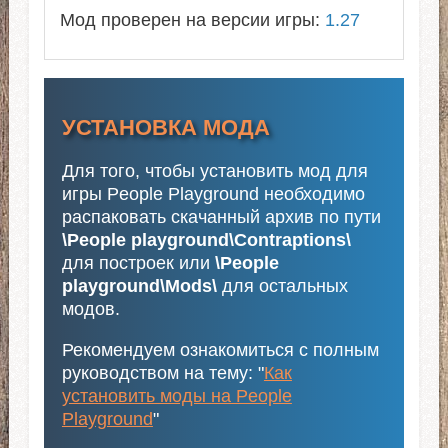
Мод проверен на версии игры:
1.27
УСТАНОВКА МОДА
Для того, чтобы установить мод для
игры People Playground необходимо
распаковать скачанный архив по пути
\People playground\Contraptions\
для построек или
\People
playground\Mods\
для остальных
модов.
Рекомендуем ознакомиться с полным
руководством на тему: "
Как
установить моды на People
Playground
"