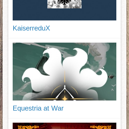
KaiserreduX
Equestria at War