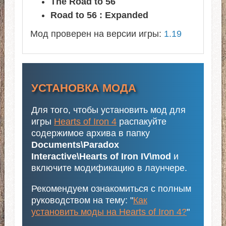
The Road to 56
Road to 56 : Expanded
Мод проверен на версии игры:
1.19
УСТАНОВКА МОДА
Для того, чтобы установить мод для
игры
Hearts of Iron 4
распакуйте
содержимое архива в папку
Documents\Paradox
Interactive\Hearts of Iron IV\mod
и
включите модификацию в лаунчере.
Рекомендуем ознакомиться с полным
руководством на тему: "
Как
установить моды на Hearts of Iron 4?
"