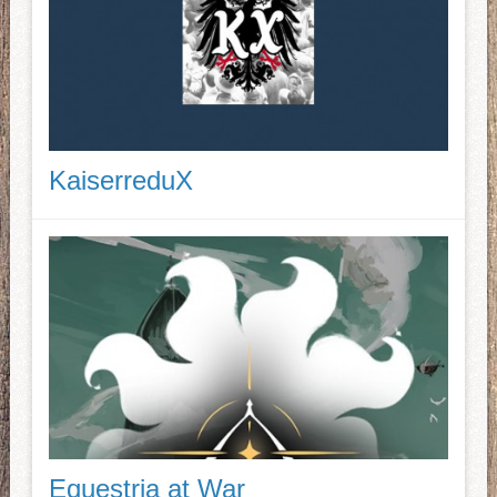
KaiserreduX
Equestria at War