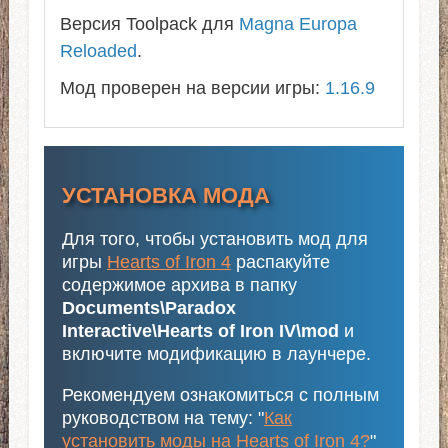
Версия Toolpack для
Magna Europa
Reloaded
.
Мод проверен на версии игры:
1.16.9
УСТАНОВКА МОДА
Для того, чтобы установить мод для
игры
Hearts of Iron 4
распакуйте
содержимое архива в папку
Documents\Paradox
Interactive\Hearts of Iron IV\mod
и
включите модификацию в лаунчере.
Рекомендуем ознакомиться с полным
руководством на тему: "
Как
установить моды на Hearts of Iron 4?
"