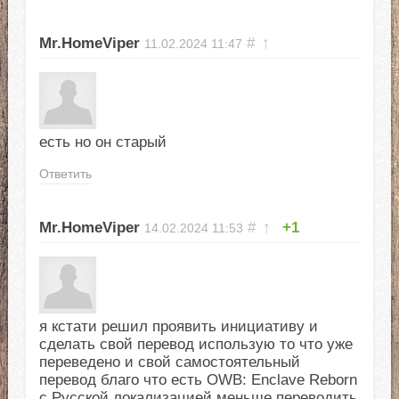
Mr.HomeViper
#
↑
11.02.2024
11:47
есть но он старый
Ответить
Mr.HomeViper
#
↑
+1
14.02.2024
11:53
я кстати решил проявить инициативу и
сделать свой перевод использую то что уже
переведено и свой самостоятельный
перевод благо что есть OWB: Enclave Reborn
с Русской локализацией меньше переводить