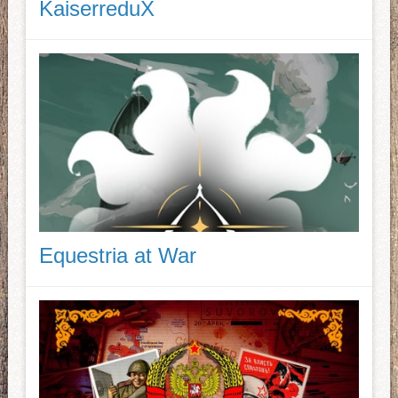
KaiserreduX
Equestria at War