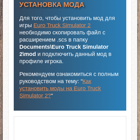
УСТАНОВКА МОДА
Для того, чтобы установить мод для
игры
Euro Truck Simulator 2
необходимо скопировать файл с
расширением .scs в папку
Documents\Euro Truck Simulator
2\mod
и подключить данный мод в
профиле игрока.
Рекомендуем ознакомиться с полным
руководством на тему: "
Как
установить моды на Euro Truck
Simulator 2?
"