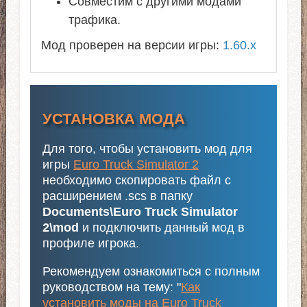
Совместим с другими модами
трафика.
Мод проверен на версии игры:
1.60.x
УСТАНОВКА МОДА
Для того, чтобы установить мод для
игры
Euro Truck Simulator 2
необходимо скопировать файл с
расширением .scs в папку
Documents\Euro Truck Simulator
2\mod
и подключить данный мод в
профиле игрока.
Рекомендуем ознакомиться с полным
руководством на тему: "
Как
установить моды на Euro Truck