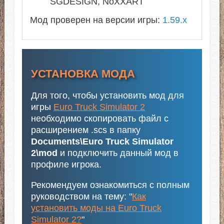
SGDESIGN, NoXXART
Мод проверен на версии игры:
1.59.x
УСТАНОВКА МОДА
Для того, чтобы установить мод для
игры
Euro Truck Simulator 2
необходимо скопировать файл с
расширением .scs в папку
Documents\Euro Truck Simulator
2\mod
и подключить данный мод в
профиле игрока.
Рекомендуем ознакомиться с полным
руководством на тему: "
Как
установить моды на Euro Truck
Simulator 2?
"