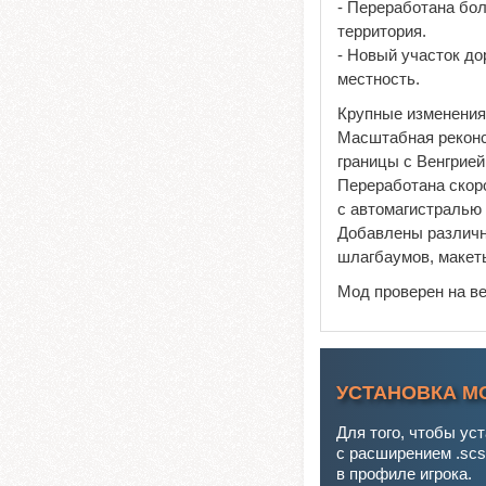
- Переработана бо
территория.
- Новый участок до
местность.
Крупные изменения 
Масштабная реконст
границы с Венгрией
Переработана скор
с автомагистралью 
Добавлены различн
шлагбаумов, макеты
Мод проверен на в
УСТАНОВКА М
Для того, чтобы ус
с расширением .scs
в профиле игрока.