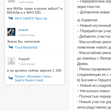
– Переработана ог
4 дня назад
окрестностях
все МАЗы такие в реале забыл? и
– Добавлена новая 
МАЗхбв и и МАЗ 500...
МАЗ 5440E9 Простор
a) Хорватия
– Новый изученный
anatolii
– Переработан учас
6 дней назад
- Добавлен участок
Знали бы, написали.
- Масштабная реконс
появление нового 
TruckMediaHub
- Масштабная рекон
до границы с Венгр
Андрей
Драва.
7 дней назад
- Реконструированн
и не должна сейчас версия 1.160
соединяющая ее с ш
Проект «Великая степь»
b) Босния и Герцего
(карта Казахстана)
– Новый исследуем
– Несколько новых
- Полностью перера
- Новый участок до
непосредственно до