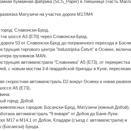
ромная бумажная фабрика (SCS_Paper) в Лиешнице (часть Магла
развязка Матузичи на участке дороги М17/М4
 город: Славонски-Брод.
ток шоссе A3 (E70) через Славонски-Брод.
 дороги 53 от Славонски-Брод до пограничного перехода в Босни
трукция торгового центра "Industrijska Četvrt" в Осиеке, включа
дилера грузовиков MAN.
струкция автомагистрали "Славоника" A5 (E73), от перекрестк
ией, с новым мостом 3-й гвардейской бригады в Куне, пересека
ая скоростная автомагистраль D2 вокруг Осиека и новая развязк
оссе A5 (E73).
вина:
ый город: Добой.
 живописных городов: Босански-Брод, Матузичи (южный Добой).
ботана автомагистраль “9 января” от Добоя до Баня-Луки.
рог М17 и М14.1 от Добоя, Кладари (съезд с автомагистрали) и
 (Босански) Брода.