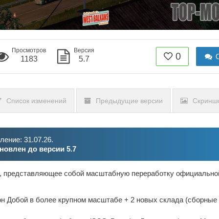
Просмотров
Версия
0
О
1183
5.7
Список изменений
Предыдущие версии
Скринш
ение: 31.07.26.
новлен до версии 5.7
е, представляющее собой масштабную переработку официально
он Добой в более крупном масштабе + 2 новых склада (сборные