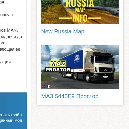
ая
горную
иков MAN.
New Russia Map
Среданчи до
ва.
иняющая ее
укции
МАЗ 5440E9 Простор
овать файл
данный мод