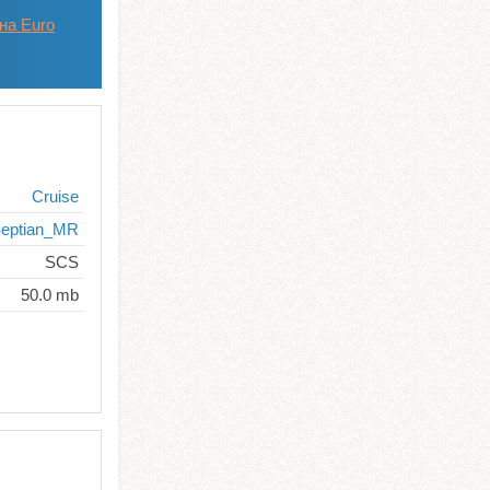
на Euro
Cruise
eptian_MR
SCS
50.0 mb