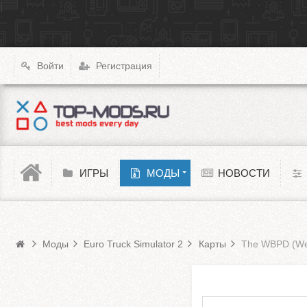
|
X4: Foundations
Transport Fever 2
XCOM: Chimera Squad
Войти
Регистрация
Cyberpunk 2077
Teardown
Melon Playground
ИГРЫ
МОДЫ
НОВОСТИ
Моды Euro Truck Simulator 2
Barotrauma
Моды
Euro Truck Simulator 2
Карты
The WBPD (Wes