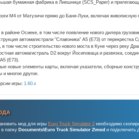
льшая бумажная фабрика в Лиешнице (SCS_Paper) и прилегающ
роги М4 от Матузичи прямо до Баня-Луки, включая живописную 
в районе Осиеке, в том числе появление нового дилера грузов
рукция автомагистрали "Славоника" A5 (E73) от перекрестка 
, в том числе строительство нового моста в Куне через реку Дра
остная автомагистраль D2 вокруг Йосиповаца и развязка, соед
A5 (E73).
ые новые элементы карты, включая указатели, сборные констр
 и многое другое.
ерсии игры:
1.60.x
ОДА
тановить мод для игры
Euro Truck Simulator 2
необходимо скопир
 в папку
Documents\Euro Truck Simulator 2\mod
и подключить 