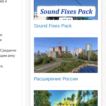
й) и
Sound Fixes Pack
и.
я
а Среданчи
ющим реку
а,
Расширение России