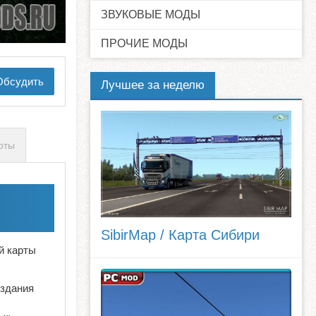
ЗВУКОВЫЕ МОДЫ
ПРОЧИЕ МОДЫ
бсудить
Лучшее за неделю
оты
SibirMap / Карта Сибири
й карты
 здания