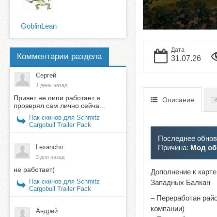
GoblinLean
Дата
Комментарии раздела
31.07.26
Сергей
1 день назад
Привет не пипи работает я
Описание
проверял сам лично сейча...
Пак скинов для Schmitz
Cargobull Trailer Pack
Последнее обновл
Lexancho
Причина:
Мод об
3 дня назад
не работает(
Дополнение к карт
Пак скинов для Schmitz
Западных Балкан
Cargobull Trailer Pack
– Переработан рай
компании)
Андрей