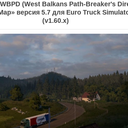
WBPD (West Balkans Path-Breaker's Dir
Map» версия 5.7 для Euro Truck Simulato
(v1.60.x)