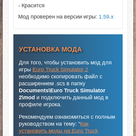
- Красится
Мод проверен на версии игры:
1.59.x
УСТАНОВКА МОДА
Для того, чтобы установить мод для
игры
Euro Truck Simulator 2
необходимо скопировать файл с
расширением .scs в папку
Documents\Euro Truck Simulator
2\mod
и подключить данный мод в
профиле игрока.
Рекомендуем ознакомиться с полным
руководством на тему: "
Как
установить моды на Euro Truck