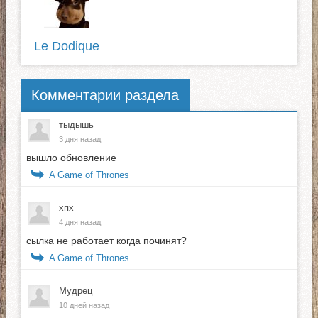
Le Dodique
Комментарии раздела
тыдышь
3 дня назад
вышло обновление
A Game of Thrones
хпх
4 дня назад
сылка не работает когда починят?
A Game of Thrones
Мудрец
10 дней назад