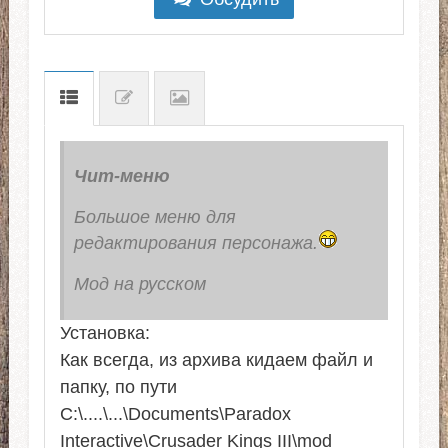
Чит-меню
Большое меню для
редактирования персонажа.
Мод на русском
Установка:
Как всегда, из архива кидаем файл и
папку, по пути
C:\....\...\Documents\Paradox
Interactive\Crusader Kings III\mod