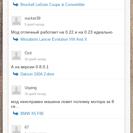
Bruckell LeGran Coupe & Convertible
nucker39
9 дней назад
Мод отличный работает на 0.22 и на 0.23 идеально
Mitsubishi Lancer Evolution VIII And X
Ozit
26 дней назад
А на версии 0.8.0.1
Datsun 100A 2-door
Usping
30 дней назад
мод неисправен машина ловит поломку мотора за 8
се...
BMW X5 F85
67