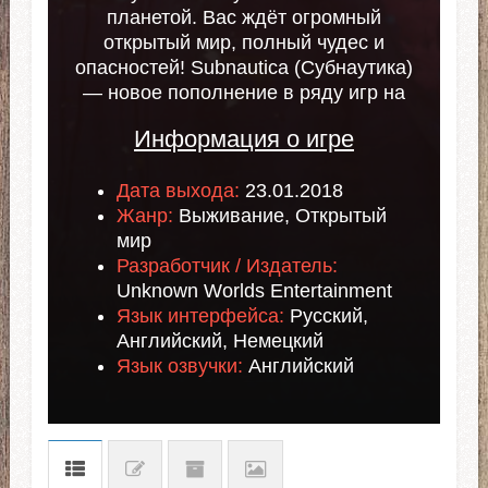
планетой. Вас ждёт огромный
открытый мир, полный чудес и
опасностей! Subnautica (Субнаутика)
— новое пополнение в ряду игр на
тему исследования морских
Информация о игре
просторов. Здесь ты сможешь в
полной мере насладиться красотами
Дата выхода:
23.01.2018
подводных глубин, которые
Жанр:
Выживание, Открытый
скрывают в себе множество тайн.
мир
Игра является хорошо
Разработчик / Издатель:
проработанной РПГ и по
Unknown Worlds Entertainment
совместительству с песочницей.
Язык интерфейса:
Русский,
Английский, Немецкий
Язык озвучки:
Английский